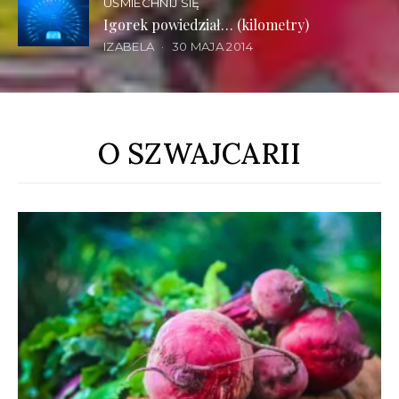
UŚMIECHNIJ SIĘ
Igorek powiedział… (kilometry)
IZABELA
30 MAJA 2014
O SZWAJCARII