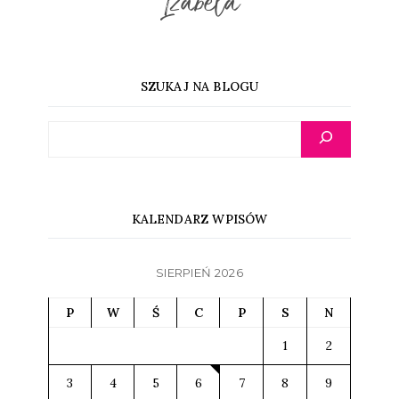
Izabela
SZUKAJ NA BLOGU
SZUKAJ
KALENDARZ WPISÓW
SIERPIEŃ 2026
P
W
Ś
C
P
S
N
1
2
3
4
5
6
7
8
9