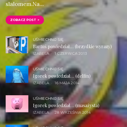
slalomem.Na…
ZOBACZ POST >
UŚMIECHNIJ SIĘ
Bartuś powiedział… (brzydkie wyrazy)
IZABELA
1 CZERWCA 2013
UŚMIECHNIJ SIĘ
Igorek powiedział… (delfin)
IZABELA
16 MAJA 2014
UŚMIECHNIJ SIĘ
Igorek powiedział… (masażysta)
IZABELA
28 WRZEŚNIA 2014