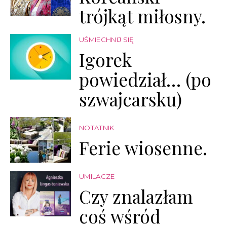
trójkąt miłosny.
UŚMIECHNIJ SIĘ
Igorek
powiedział… (po
szwajcarsku)
NOTATNIK
Ferie wiosenne.
UMILACZE
Czy znalazłam
coś wśród