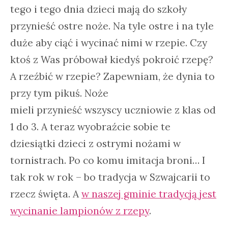
tego i tego dnia dzieci mają do szkoły
przynieść ostre noże. Na tyle ostre i na tyle
duże aby ciąć i wycinać nimi w rzepie. Czy
ktoś z Was próbował kiedyś pokroić rzepę?
A rzeźbić w rzepie? Zapewniam, że dynia to
przy tym pikuś. Noże
mieli przynieść wszyscy uczniowie z klas od
1 do 3. A teraz wyobraźcie sobie te
dziesiątki dzieci z ostrymi nożami w
tornistrach. Po co komu imitacja broni… I
tak rok w rok – bo tradycja w Szwajcarii to
rzecz święta. A
w naszej gminie tradycją jest
wycinanie lampionów z rzepy
.