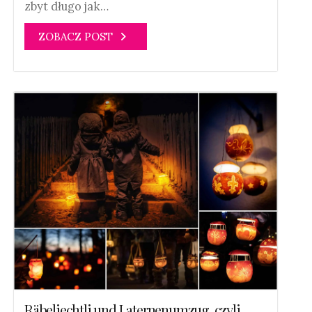
zbyt długo jak…
ZOBACZ POST
Räbeliechtli und Laternenumzug, czyli