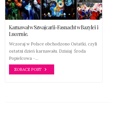
Karnawał w Szwajcarii-Fasnacht w Bazylei i
Lucernie.
Wczoraj w Polsce obchodzono Ostatki, czyli
ostatni dzień karnawału. Dzisiaj Środa
Popielcowa –…
ZOBACZ POST