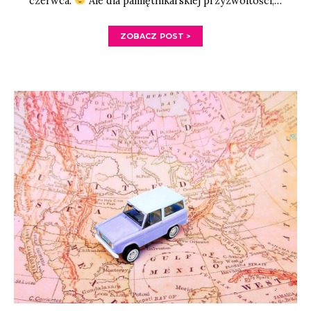
czerwca.
Ale dla pamiętnikarskiej przyzwoitości,…
ZOBACZ POST >