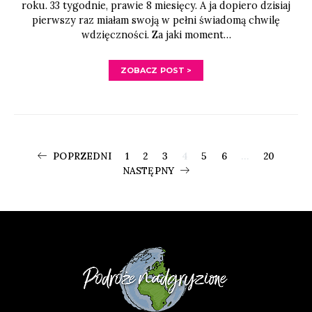
roku. 33 tygodnie, prawie 8 miesięcy. A ja dopiero dzisiaj
pierwszy raz miałam swoją w pełni świadomą chwilę
wdzięczności. Za jaki moment…
ZOBACZ POST >
Stronicowani
POPRZEDNI
1
2
3
4
5
6
…
20
NASTĘPNY
wpisów