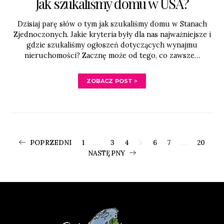
Jak szukaliśmy domu w USA?
Dzisiaj parę słów o tym jak szukaliśmy domu w Stanach
Zjednoczonych. Jakie kryteria były dla nas najważniejsze i
gdzie szukaliśmy ogłoszeń dotyczących wynajmu
nieruchomości? Zacznę może od tego, co zawsze…
ZOBACZ POST >
Stronicowani
POPRZEDNI
1
…
3
4
5
6
7
…
20
NASTĘPNY
wpisów