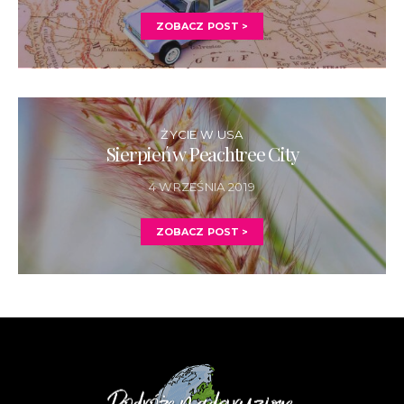
ZOBACZ POST >
ŻYCIE W USA
Sierpień w Peachtree City
4 WRZEŚNIA 2019
ZOBACZ POST >