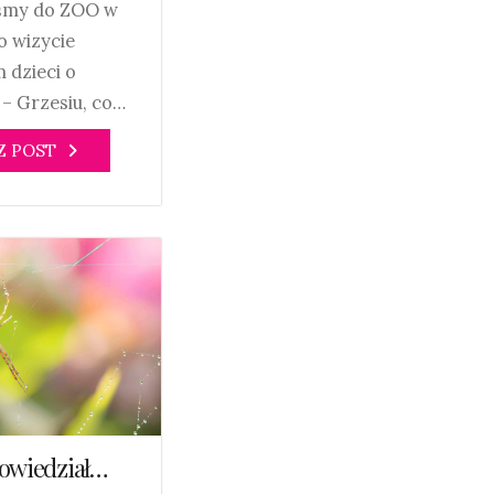
iśmy do ZOO w
Po wizycie
 dzieci o
 – Grzesiu, co…
Z POST
powiedział…