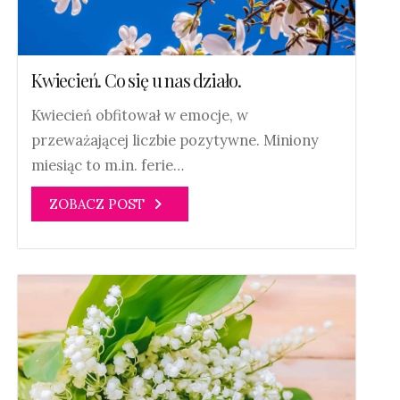
Kwiecień. Co się u nas działo.
Kwiecień obfitował w emocje, w
przeważającej liczbie pozytywne. Miniony
miesiąc to m.in. ferie…
ZOBACZ POST