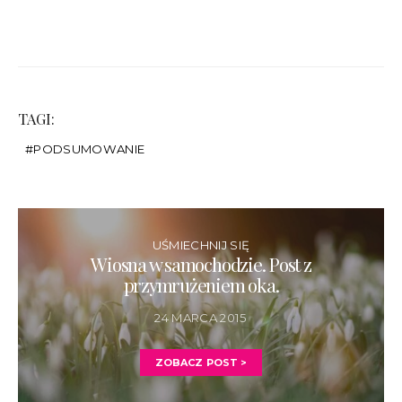
TAGI:
PODSUMOWANIE
UŚMIECHNIJ SIĘ
Wiosna w samochodzie. Post z
przymrużeniem oka.
24 MARCA 2015
ZOBACZ POST >