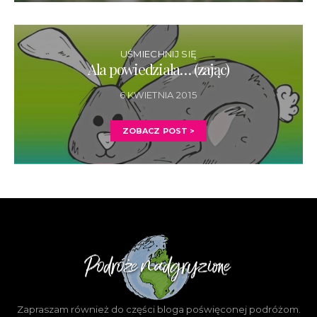
UŚMIECHNIJ SIĘ
Ala powiedziała… (zając)
6 KWIETNIA 2015
ZOBACZ POST >
Zapraszam również do części bloga poświęconej podróżom.