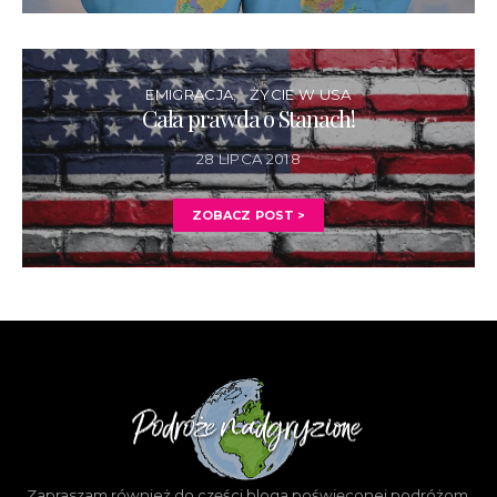
EMIGRACJA
ŻYCIE W USA
Cała prawda o Stanach!
28 LIPCA 2018
ZOBACZ POST >
Zapraszam również do części bloga poświęconej podróżom.