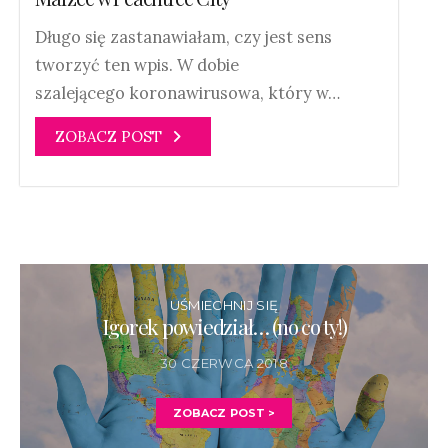
Długo się zastanawiałam, czy jest sens
tworzyć ten wpis. W dobie
szalejącego koronawirusowa, który w…
ZOBACZ POST
UŚMIECHNIJ SIĘ
Igorek powiedział… (no co ty!)
30 CZERWCA 2018
ZOBACZ POST >