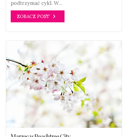
podtrzymać cykl. W…
ZOBACZ POST
Marzec w Peachtree City