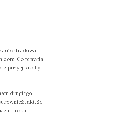
ć autostradowa i
am dom. Co prawda
o z pozycji osoby
znam drugiego
st również fakt, że
iaż co roku