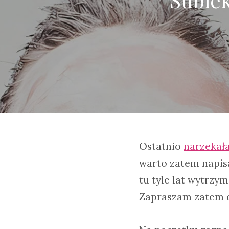
Ostatnio
narzekała
warto zatem napisa
tu tyle lat wytrz
Zapraszam zatem do