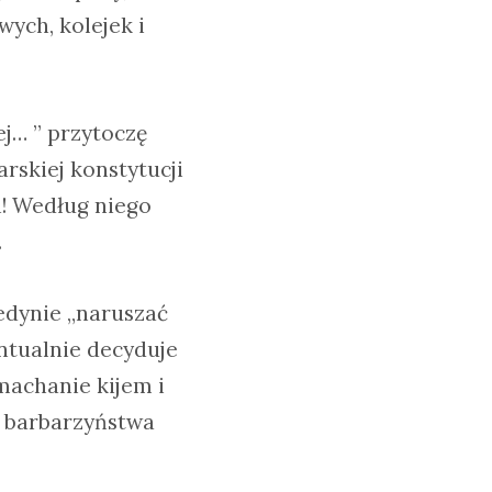
wych, kolejek i
ej… ” przytoczę
arskiej konstytucji
n! Według niego
.
jedynie „naruszać
ntualnie decyduje
machanie kijem i
o barbarzyństwa