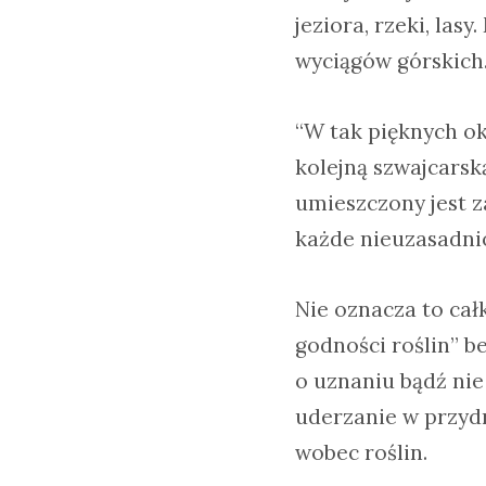
jeziora, rzeki, las
wyciągów górskich
“W tak pięknych ok
kolejną szwajcarską
umieszczony jest z
każde nieuzasadnio
Nie oznacza to cał
godności roślin” b
o uznaniu bądź nie
uderzanie w przyd
wobec roślin.