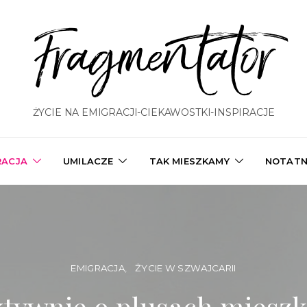
Fragmentator
ŻYCIE NA EMIGRACJI-CIEKAWOSTKI-INSPIRACJE
RACJA
UMILACZE
TAK MIESZKAMY
NOTATN
EMIGRACJA
ŻYCIE W SZWAJCARII
ktywnie o plusach mieszk