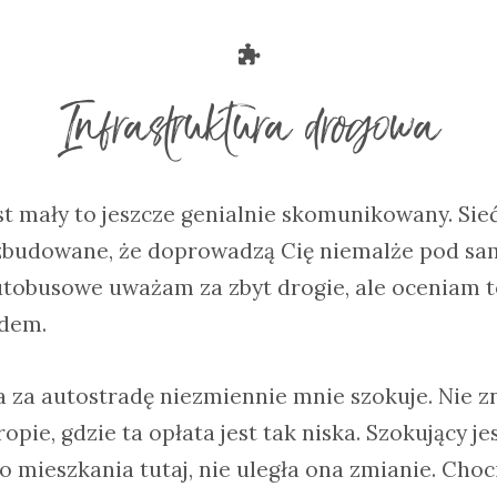
Infrastruktura drogowa
jest mały to jeszcze genialnie skomunikowany. Sie
ozbudowane, że doprowadzą Cię niemalże pod s
autobusowe uważam za zbyt drogie, ale oceniam t
odem.
a za autostradę niezmiennie mnie szokuje. Nie 
opie, gdzie ta opłata jest tak niska. Szokujący je
go mieszkania tutaj, nie uległa ona zmianie. Choc