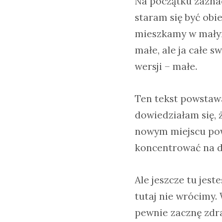
Na początku zaznac
staram się być obi
mieszkamy w małym 
małe, ale ja całe s
wersji – małe.
Ten tekst powstaw
dowiedziałam się, ż
nowym miejscu powi
koncentrować na do
Ale jeszcze tu jest
tutaj nie wrócimy.
pewnie zacznę zdr