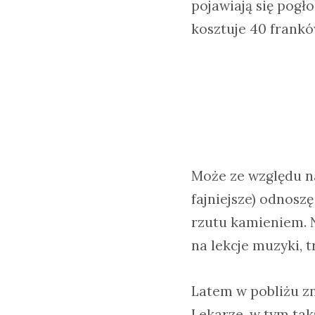
pojawiają się pogł
kosztuje 40 frankó
Może ze względu na
fajniejsze) odnosz
rzutu kamieniem. 
na lekcje muzyki, t
Latem w pobliżu zn
Lekarze, w tym takż