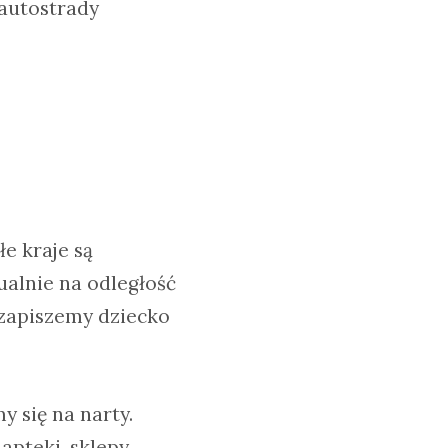
 autostrady
e kraje są
ualnie na odległość
 zapiszemy dziecko
y się na narty.
apteki, sklepy.