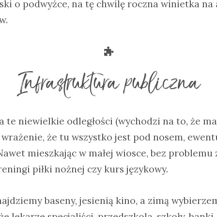
oski o podwyżce, na tę chwilę roczna winietka na
w.
Infrastruktura publiczna
 te niewielkie odległości (wychodzi na to, że mał
ę wrażenie, że tu wszystko jest pod nosem, ewent
Nawet mieszkając w małej wiosce, bez problemu
reningi piłki nożnej czy kurs językowy.
ajdziemy baseny, jesienią kino, a zimą wybierzem
e lekarze specjaliści, przedszkola, szkoły, banki, 