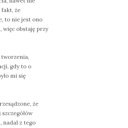
ia, nawet nie
fakt, że
 to nie jest ono
, więc obstaję przy
 tworzenia,
cji, gdy to o
yło mi się
 przesądzone, że
j szczegółów
 nadal z tego