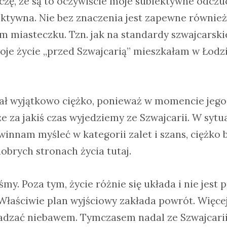
zę, że są to oczywiście moje subiektywne odczuc
ektywna. Nie bez znaczenia jest zapewne również 
miasteczku. Tzn. jak na standardy szwajcarskie,
woje życie „przed Szwajcarią” mieszkałam w Łodzi
ał wyjątkowo ciężko, ponieważ w momencie jego
e za jakiś czas wyjedziemy ze Szwajcarii. W sytua
nnam myśleć w kategorii zalet i szans, ciężko b
brych stronach życia tutaj.
eśmy. Poza tym, życie różnie się układa i nie jest
 Właściwie plan wyjściowy zakłada powrót. Więce
adzać niebawem. Tymczasem nadal ze Szwajcarii,