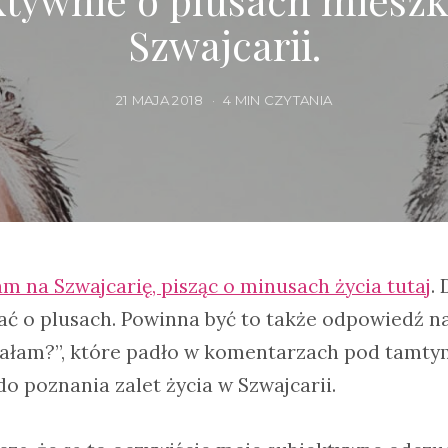
Szwajcarii.
21 MAJA 2018
4 MIN CZYTANIA
m na Szwajcarię, pisząc o minusach życia tutaj
.
ć o plusach. Powinna być to także odpowiedź na 
ymałam?”, które padło w komentarzach pod tamty
 poznania zalet życia w Szwajcarii.