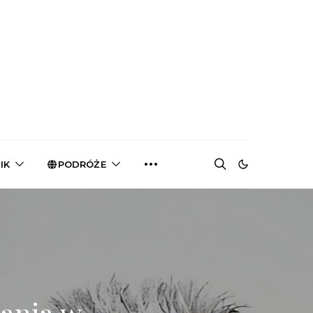
IK
PODRÓŻE
ania w