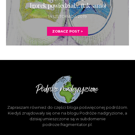
Igorek powiedział… (tak samo)
14 LISTOPADA 2019
ZOBACZ POST >
Zapraszam również do części bloga poświęconej podróżom.
Kiedyś znajdowały się one na blogu Podróże nadgryzione, a
dzisiaj umieszczone są w subdomenie
podroze.fragmentator.pl.