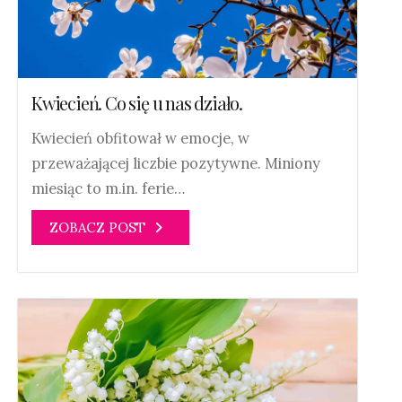
Kwiecień. Co się u nas działo.
Kwiecień obfitował w emocje, w
przeważającej liczbie pozytywne. Miniony
miesiąc to m.in. ferie…
ZOBACZ POST