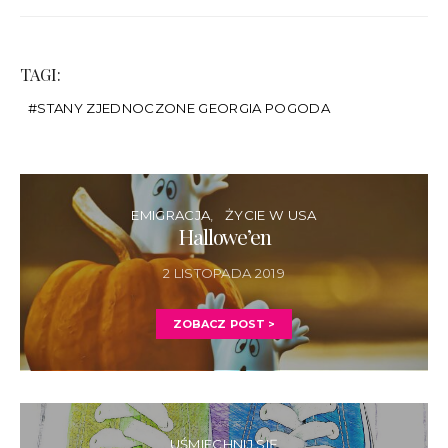
TAGI:
STANY ZJEDNOCZONE GEORGIA POGODA
EMIGRACJA
ŻYCIE W USA
Hallowe’en
2 LISTOPADA 2019
ZOBACZ POST >
UŚMIECHNIJ SIĘ