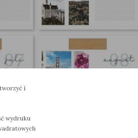
tworzyć i
ość wydruku
kwadratowych