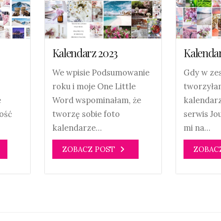
Kalenda
Kalendarz 2023
Gdy w ze
We wpisie Podsumowanie
tworzyłam
roku i moje One Little
e
kalendar
Word wspominałam, że
ość
serwis Jou
tworzę sobie foto
mi na…
kalendarze…
ZOBAC
ZOBACZ POST