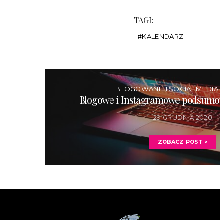
TAGI:
KALENDARZ
BLOGOWANIE I SOCIAL MEDIA 
Blogowe i Instagramowe podsumo
29 GRUDNIA 2020
ZOBACZ POST >