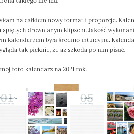
strona takiego nie ma.
iłam na całkiem nowy format i proporcje. Kalend
 spiętych drewnianym klipsem. Jakość wykonania
m kalendarzem była średnio intuicyjna. Kalendar
gląda tak pięknie, że aż szkoda po nim pisać.
 mój foto kalendarz na 2021 rok.