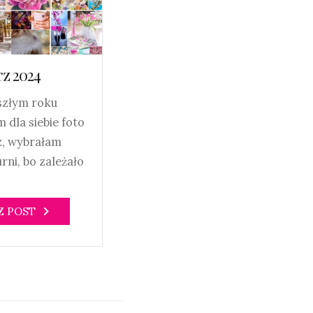
rz 2024
szłym roku
 dla siebie foto
z, wybrałam
rni, bo zależało
Z POST