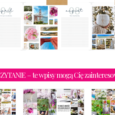
TANIE – te wpisy mogą Cię zaintereso