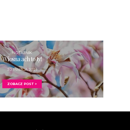
NOTATNIK
Wiosna ach to ty!
30 MARCA 2021
ZOBACZ POST >