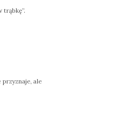
 trąbkę”.
e przyznaje, ale