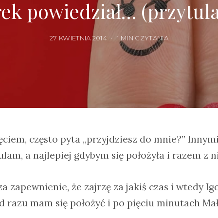
rek powiedział… (przytula
27 KWIETNIA 2014
1 MIN CZYTANIA
ęciem, często pyta „przyjdziesz do mnie?” Innymi
ulam, a najlepiej gdybym się położyła i razem z n
a zapewnienie, że zajrzę za jakiś czas i wtedy Ig
d razu mam się położyć i po pięciu minutach Mały