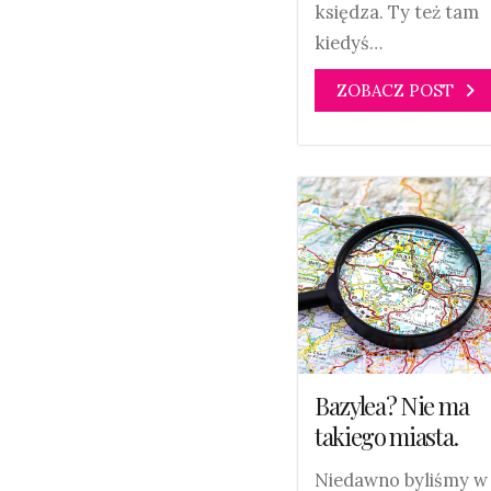
księdza. Ty też tam
kiedyś…
ZOBACZ POST
Bazylea? Nie ma
takiego miasta.
Niedawno byliśmy w