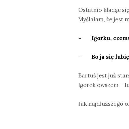
Ostatnio kładąc si
Myślałam, że jest 
– Igorku, czemu 
– Bo ja się lubię
Bartuś jest już sta
Igorek owszem – lub
Jak najdłuższego o