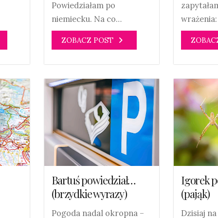
Powiedziałam po
zapytałam
niemiecku. Na co…
wrażenia:
ZOBACZ POST
ZOBAC
Igorek 
Bartuś powiedział…
(pająk)
(brzydkie wyrazy)
Dzisiaj na
Pogoda nadal okropna –