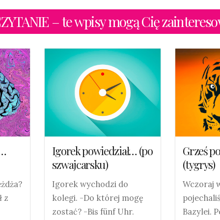
TANIE – te wpisy mogą Cię zaintereso
ł…
Igorek powiedział… (po
Grześ p
szwajcarsku)
(tygrys)
eżdża?
Igorek wychodzi do
Wczoraj 
ł z
kolegi. -Do której mogę
pojechal
zostać? -Bis fünf Uhr.
Bazylei. 