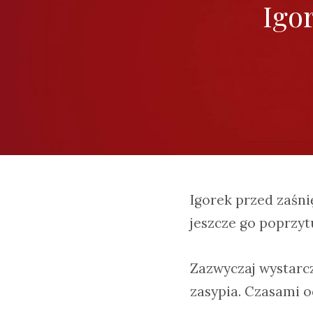
Igo
Igorek przed zaśni
jeszcze go poprzyt
Zazwyczaj wystarcz
zasypia. Czasami o