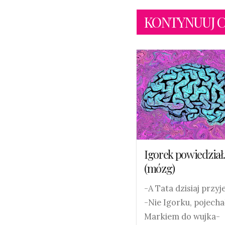
KONTYNUUJ CZY
Igorek powiedzia
(mózg)
-A Tata dzisiaj przyj
-Nie Igorku, pojecha
Markiem do wujka-