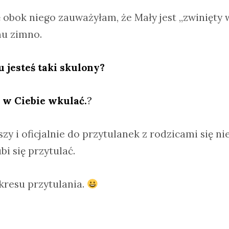
ę obok niego zauważyłam, że Mały jest „zwinięty w
mu zimno.
jesteś taki skulony?
 w Ciebie wkulać.
?
rszy i oficjalnie do przytulanek z rodzicami się ni
i się przytulać.
kresu przytulania.