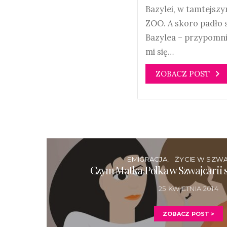
Bazylei, w tamtejsz
ZOO. A skoro padło 
Bazylea – przypomni
mi się…
ZOBACZ POST
EMIGRACJA
ŻYCIE W SZWA
Czym Matka Polka w Szwajcarii s
25 KWIETNIA 2014
ZOBACZ POST >