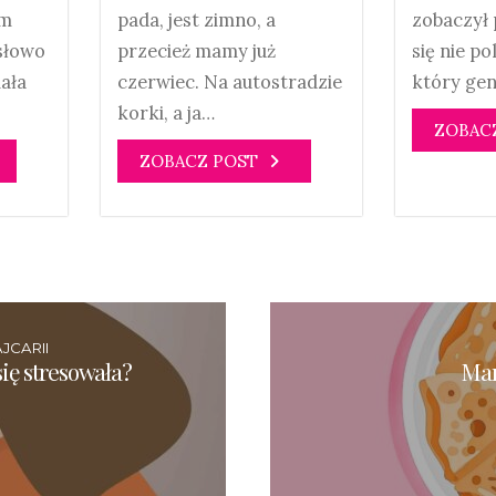
ym
zobaczył 
pada, jest zimno, a
słowo
się nie po
przecież mamy już
ała
który gen
czerwiec. Na autostradzie
korki, a ja…
ZOBAC
ZOBACZ POST
JCARII
ię stresowała?
Mar