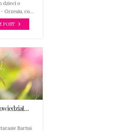
 dzieci o
 – Grzesiu, co…
Z POST
powiedział…
 tarasie Bartuś