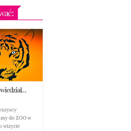
wać:
owiedział…
wszyscy
iśmy do ZOO w
Po wizycie