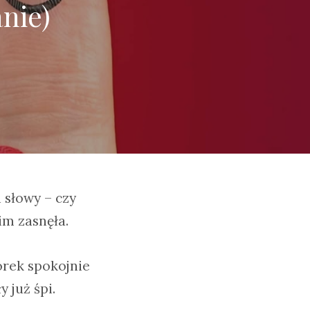
nie)
 słowy – czy
im zasnęła.
orek spokojnie
 już śpi.