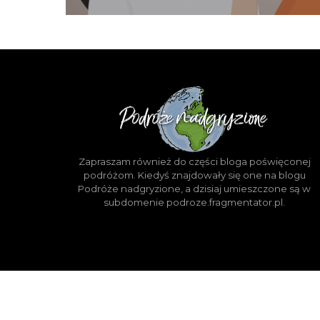
Zapraszam również do części bloga poświęconej
podróżom. Kiedyś znajdowały się one na blogu
Podróże nadgryzione, a dzisiaj umieszczone są w
subdomenie podroze.fragmentator.pl.