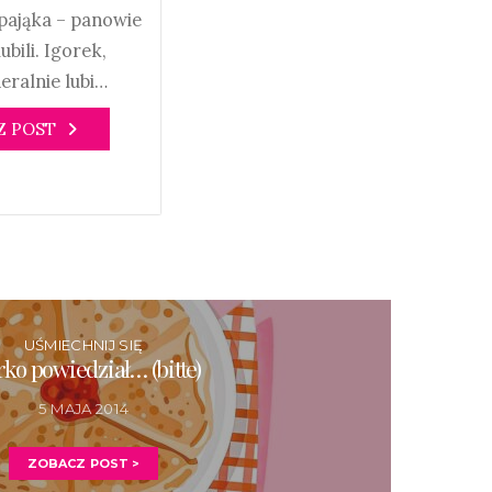
pająka – panowie
lubili. Igorek,
eralnie lubi…
Z POST
UŚMIECHNIJ SIĘ
ko powiedział… (bitte)
5 MAJA 2014
ZOBACZ POST >