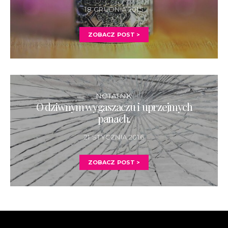
18 GRUDNIA 2015
ZOBACZ POST >
NOTATNIK
O dziwnym wygaszaczu i uprzejmych
panach.
21 STYCZNIA 2016
ZOBACZ POST >