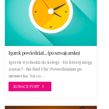
Igorek powiedział… (po szwajcarsku)
Igorek wychodzi do kolegi. -Do której mogę
zostać? -Bis fünf Uhr. Powiedziałam po
niemiecku. Na co…
ZOBACZ POST