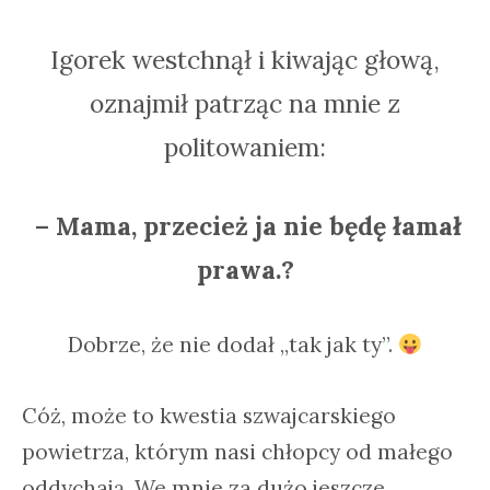
Igorek westchnął i kiwając głową,
oznajmił patrząc na mnie z
politowaniem:
– Mama, przecież ja nie będę łamał
prawa.?
Dobrze, że nie dodał „tak jak ty”.
Cóż, może to kwestia szwajcarskiego
powietrza, którym nasi chłopcy od małego
oddychają. We mnie za dużo jeszcze