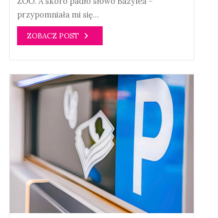
ZOO. A skoro padło słowo Bazylea –
przypomniała mi się…
ZOBACZ POST