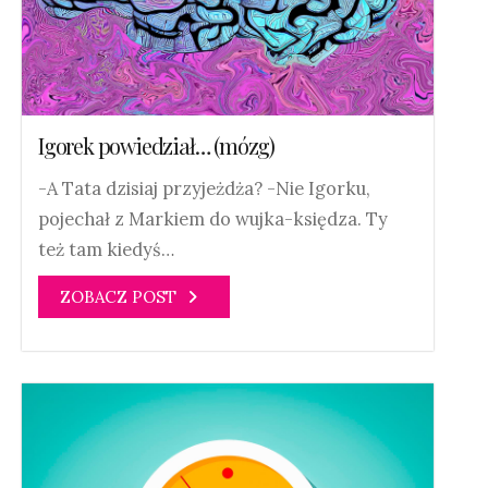
Igorek powiedział… (mózg)
-A Tata dzisiaj przyjeżdża? -Nie Igorku,
pojechał z Markiem do wujka-księdza. Ty
też tam kiedyś…
ZOBACZ POST