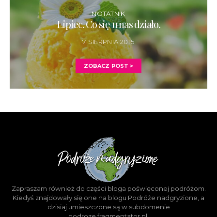
NOTATNIK
Lipiec. Co się u nas działo.
7 SIERPNIA 2015
ZOBACZ POST >
Zapraszam również do części bloga poświęconej podróżom.
Kiedyś znajdowały się one na blogu Podróże nadgryzione, a
dzisiaj umieszczone są w subdomenie
podroze.fragmentator.pl.