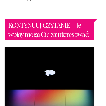
KONTYNUUJ CZYTANIE – te
wpisy mogą Cię zainteresować: