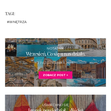
TAGI:
WNĘTRZA
NOTATNIK
Wrzesień. Co się u nas działo.
2 PAŹDZIERNIKA 2015
ZOBACZ POST >
UŚMIECHNIJ SIĘ
Igorek powiedział… (liście)