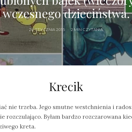
wczesnego dzieciństwa.
20 STYCZNIA 2015
2 MIN CZYTANIA
Krecik
ać nie trzeba. Jego smutne westchnienia i rado
nie rozczulająco. Byłam bardzo rozczarowana kie
iwego kreta.