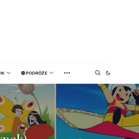
IK
PODRÓŻE
ynek)