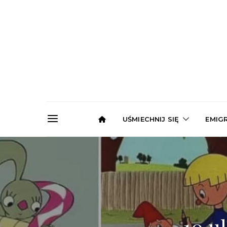
UŚMIECHNIJ SIĘ
EMIG
10 u