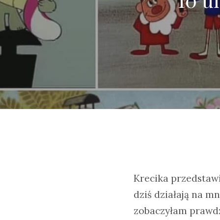
Krecika przedstawi
dziś działają na m
zobaczyłam prawdz