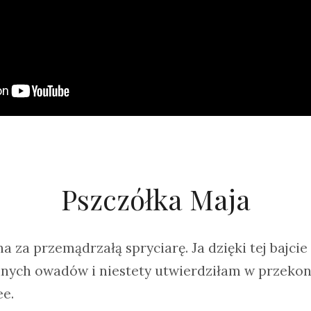
Pszczółka Maja
a za przemądrzałą spryciarę. Ja dzięki tej bajci
innych owadów i niestety utwierdziłam w przekona
ee.