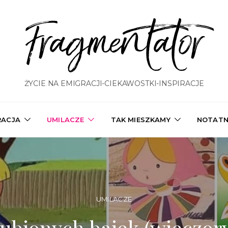
Fragmentator
ŻYCIE NA EMIGRACJI-CIEKAWOSTKI-INSPIRACJE
RACJA
UMILACZE
TAK MIESZKAMY
NOTATN
UMILACZE
lubionych bajek (wieczor