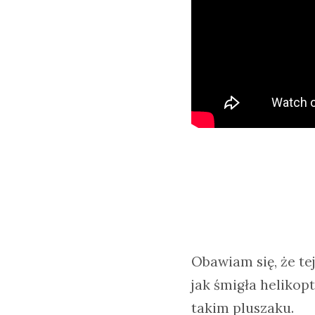
Obawiam się, że te
jak śmigła helikop
takim pluszaku.